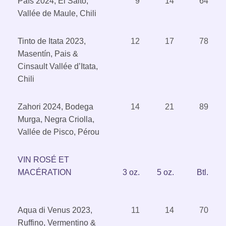
Paìs 2024, El Salto,
9
14
64
Vallée de Maule, Chili
Tinto de Itata 2023,
12
17
78
Masentín, Pais &
Cinsault Vallée d’Itata,
Chili
Zahori 2024, Bodega
14
21
89
Murga, Negra Criolla,
Vallée de Pisco, Pérou
VIN ROSÉ ET
MACÉRATION
3 oz.
5 oz.
Btl.
Aqua di Venus 2023,
11
14
70
Ruffino, Vermentino &