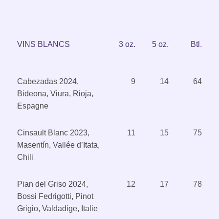
VINS BLANCS
3 oz.
5 oz.
Btl.
Cabezadas 2024,
9
14
64
Bideona, Viura, Rioja,
Espagne
Cinsault Blanc 2023,
11
15
75
Masentín, Vallée d’Itata,
Chili
Pian del Griso 2024,
12
17
78
Bossi Fedrigotti, Pinot
Grigio, Valdadige, Italie