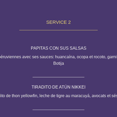
SERVICE 2
PAPITAS CON SUS SALSAS
ruviennes avec ses sauces: huancaína, ocopa et rocoto, garni d
Botija
______________________
TIRADITO DE ATÚN NIKKEI
dito de thon yellowfin, leche de tigre au maracuyá, avocats et s
______________________