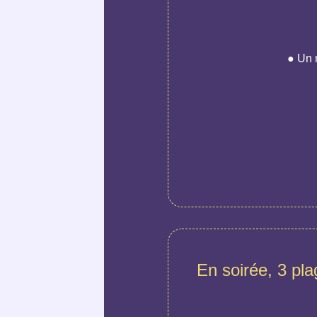
● Un 
En soirée, 3 pl